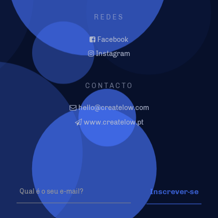
REDES
Facebook
Instagram
CONTACTO
hello@createlow.com
www.createlow.pt