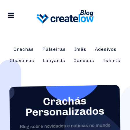
Crachás
Pulseiras
Ímãs
Adesivos
Chaveiros
Lanyards
Canecas
Tshirts
Crachás
Personalizados
Blog sobre novidades e notícias no mundo