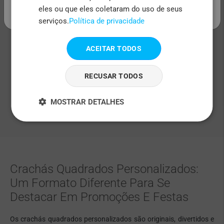
de nosso site ou contrate nosso serviço de criação
eles ou que eles coletaram do uso de seus
de design
serviços.
Política de privacidade
ACEITAR TODOS
A Promessa
RECUSAR TODOS
Prometemos 100% de satisfação. Se não gostar
do produto, por qualquer motivo, nossa equipe
MOSTRAR DETALHES
está aqui para ajudar
Crachás Quadrados Personalizados:
Um Formato Diferente Para Se
Destacar Em Promoções E Festas
Os crachás quadrados personalizados são originais, divertidos e