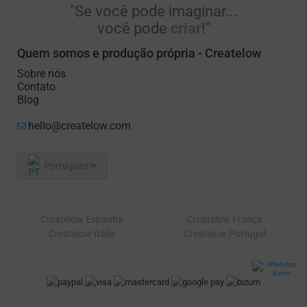
"Se você pode imaginar...
você pode
criar
!"
Quem somos e produção própria - Createlow
Sobre nós
Contato
Blog
hello@createlow.com
Português
Createlow Espanha
Createlow França
Createlow Itália
Createlow Portugal