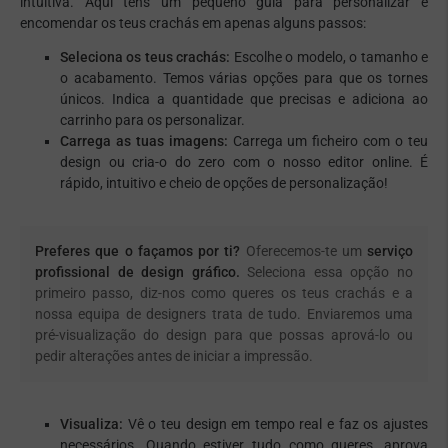
intuitiva. Aqui tens um pequeno guia para personalizar e
encomendar os teus crachás em apenas alguns passos:
Seleciona os teus crachás:
Escolhe o modelo, o tamanho e
o acabamento. Temos várias opções para que os tornes
únicos. Indica a quantidade que precisas e adiciona ao
carrinho para os personalizar.
Carrega as tuas imagens:
Carrega um ficheiro com o teu
design ou cria-o do zero com o nosso editor online. É
rápido, intuitivo e cheio de opções de personalização!
Preferes que o façamos por ti?
Oferecemos-te um
serviço
profissional de design gráfico.
Seleciona essa opção no
primeiro passo, diz-nos como queres os teus crachás e a
nossa equipa de designers trata de tudo. Enviaremos uma
pré-visualização do design para que possas aprová-lo ou
pedir alterações antes de iniciar a impressão.
Visualiza:
Vê o teu design em tempo real e faz os ajustes
necessários. Quando estiver tudo como queres, aprova