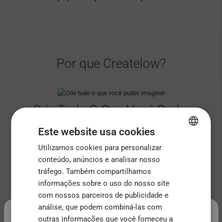
Por que Createlow?
Crie Tudo O Que Você Puder
Imaginar
Este website usa cookies
Marketplace sob demanda onde você pode criar
Utilizamos cookies para personalizar
ENGLISH
acessórios, canecas ou itens para festas
conteúdo, anúncios e analisar nosso
FRENCH
tráfego. Também compartilhamos
ITALIAN
informações sobre o uso do nosso site
com nossos parceiros de publicidade e
Designs Únicos
PORTUGUESE
.
análise, que podem combiná-las com
SPANISH
Crie facilmente seus designs usando o aplicativo
outras informações que você forneceu a