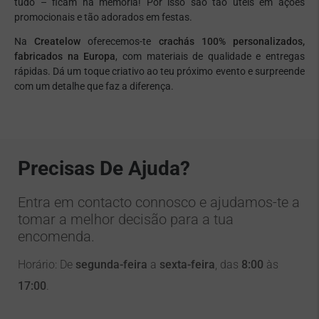
tudo – ficam na memória! Por isso são tão úteis em ações
promocionais e tão adorados em festas.
Na
Createlow
oferecemos-te
crachás 100% personalizados,
fabricados na Europa
, com materiais de qualidade e entregas
rápidas. Dá um toque criativo ao teu próximo evento e surpreende
com um detalhe que faz a diferença.
Precisas De Ajuda?
Entra em contacto connosco e ajudamos-te a
tomar a melhor decisão para a tua
encomenda.
Horário: De
segunda-feira
a
sexta-feira
, das
8:00
às
17:00
.