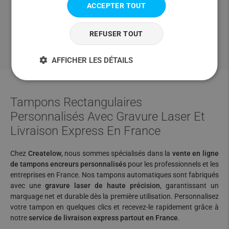
ACCEPTER TOUT
Nous promettons une satisfaction à 100%. Si le
produit ne vous convient pas, pour quelque raison
REFUSER TOUT
que ce soit, notre équipe est là pour vous aider
AFFICHER LES DÉTAILS
Tampons Rectangulaires
Personnalisés Avec Gravure Laser Et
Livraison Express En France
Chez
Createlow
, nous sommes spécialisés dans la
vente en ligne
de tampons encreurs personnalisés
pour les professionnels et les
entreprises en France. Nos tampons automatiques sont fabriqués
avec une
gravure laser de haute précision
, garantissant un
marquage net et durable dès la première utilisation. Personnalisez
votre tampon en quelques clics et recevez-le rapidement grâce à
notre
service de livraison express partout en France
.