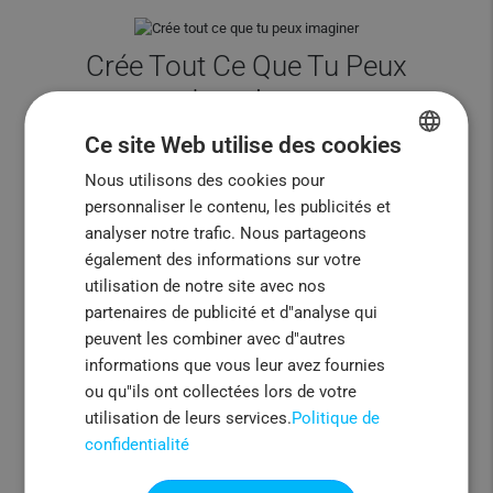
Crée Tout Ce Que Tu Peux
Imaginer
Place de marché à la demande où vous pouvez
Ce site Web utilise des cookies
créer des accessoires, des tasses ou des articles
Nous utilisons des cookies pour
ENGLISH
de fête
personnaliser le contenu, les publicités et
FRENCH
analyser notre trafic. Nous partageons
ITALIAN
également des informations sur votre
Designs Uniques
utilisation de notre site avec nos
PORTUGUESE
partenaires de publicité et d"analyse qui
SPANISH
Créez facilement vos designs à partir de
peuvent les combiner avec d"autres
l'application de notre site web ou engagez notre
informations que vous leur avez fournies
service de création de design
ou qu"ils ont collectées lors de votre
utilisation de leurs services.
Politique de
confidentialité
La Promesse