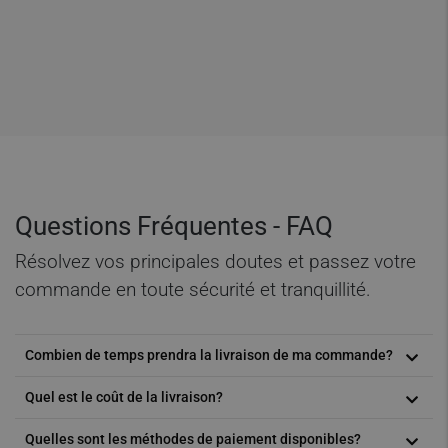
Questions Fréquentes - FAQ
Résolvez vos principales doutes et passez votre
commande en toute sécurité et tranquillité.
Combien de temps prendra la livraison de ma commande?
Quel est le coût de la livraison?
En fonction du volume de la commande et du lieu de livraison,
vous pouvez recevoir vos produits personnalisés en
jusqu’à 72
Quelles sont les méthodes de paiement disponibles?
heures
. Ajoutez les produits sélectionnés à votre panier et