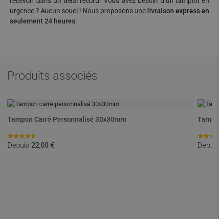
recevoir dans un délai record. Vous avez besoin d’un tampon en
urgence ? Aucun souci ! Nous proposons une
livraison express en
seulement 24 heures.
Produits associés
Tampon Carré Personnalisé 30x30mm
Tampo
Depuis
22,00 €
Depui