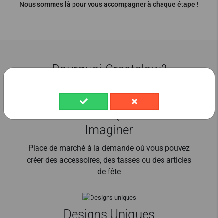
Nous sommes là pour vous accompagner à chaque étape !
Pourquoi Createlow?
.
Crée Tout Ce Que Tu Peux
Imaginer
Place de marché à la demande où vous pouvez
créer des accessoires, des tasses ou des articles
de fête
Designs Uniques