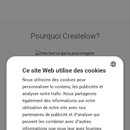
Pourquoi Createlow?
Crée Tout Ce Que Tu Peux
Ce site Web utilise des cookies
Imaginer
Nous utilisons des cookies pour
ENGLISH
Place de marché à la demande où vous pouvez
personnaliser le contenu, les publicités et
FRENCH
créer des accessoires, des tasses ou des articles
analyser notre trafic. Nous partageons
de fête
ITALIAN
également des informations sur votre
utilisation de notre site avec nos
PORTUGUESE
partenaires de publicité et d"analyse qui
SPANISH
Designs Uniques
peuvent les combiner avec d"autres
informations que vous leur avez fournies