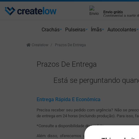
Envio grátis
Entrega em 24 horas
Continental a partir 
Cumprimos os prazos
Crachás
Pulseiras
Ímãs
Autocolantes
Createlow
Prazos De Entrega
Prazos De Entrega
Está se perguntando quand
Entrega Rápida E Econômica
Precisa receber seu pedido com urgência? Não se preoc
de entrega em 24 horas (incluindo produção). Para isso, f
*Consulte a disponibilidade do produto.
Além disso, oferecemos um serviço de entrega muito 