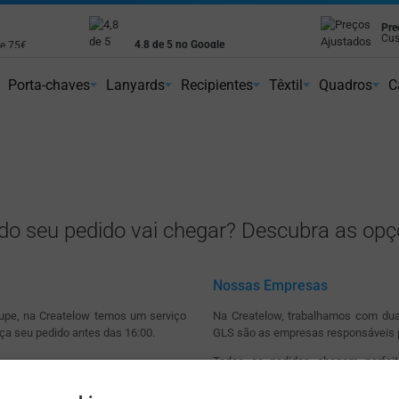
Pre
Cus
4,8 de 5 no Google
de 75€
Avaliações reais de clientes
Porta-chaves
Lanyards
Recipientes
Têxtil
Quadros
C
o seu pedido vai chegar? Descubra as opçõ
Nossas Empresas
upe, na Createlow temos um serviço
Na Createlow, trabalhamos com du
aça seu pedido antes das 16:00.
GLS são as empresas responsáveis p
Todos os pedidos chegam perfeit
resolveremos rapidamente.
econômico. Por apenas 4,90€, seus