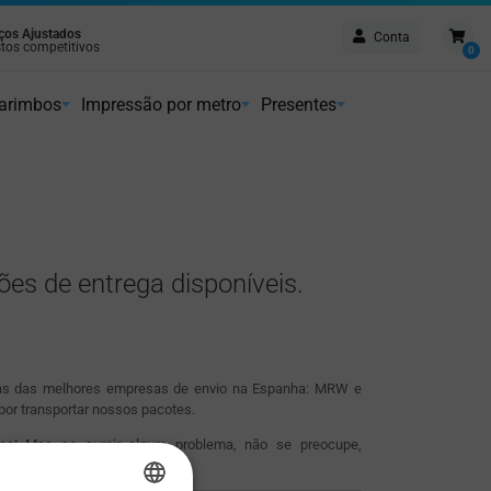
ços Ajustados
Conta
tos competitivos
0
Entrega em 24 horas
Cumprimos os prazos
arimbos
Impressão por metro
Presentes
es de entrega disponíveis.
as das melhores empresas de envio na Espanha: MRW e
or transportar nossos pacotes.
os! Mas se surgir algum problema, não se preocupe,