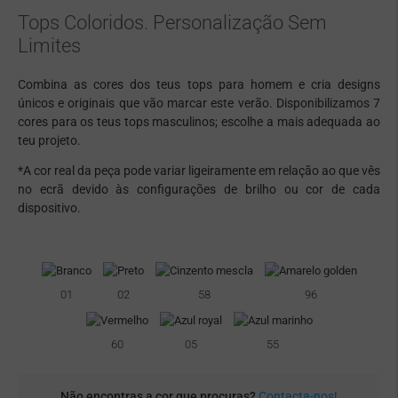
Tops Coloridos. Personalização Sem
Limites
Combina as cores dos teus tops para homem e cria designs
únicos e originais que vão marcar este verão. Disponibilizamos 7
cores para os teus tops masculinos; escolhe a mais adequada ao
teu projeto.
*A cor real da peça pode variar ligeiramente em relação ao que vês
no ecrã devido às configurações de brilho ou cor de cada
dispositivo.
01
02
58
96
60
05
55
Não encontras a cor que procuras?
Contacta-nos!