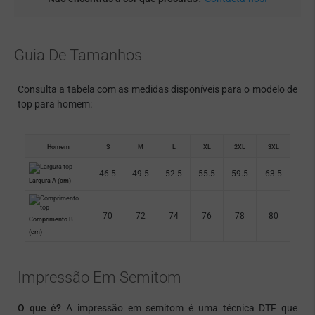
Guia De Tamanhos
Consulta a tabela com as medidas disponíveis para o modelo de
top para homem:
Homem
S
M
L
XL
2XL
3XL
46.5
49.5
52.5
55.5
59.5
63.5
Largura A (cm)
70
72
74
76
78
80
Comprimento B
(cm)
Impressão Em Semitom
O que é?
A impressão em semitom é uma técnica DTF que