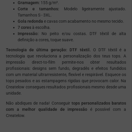
Gramagem:
155 g/m².
Corte e tamanhos:
Modelo ligeiramente ajustado.
Tamanhos S - 3XL.
Gola redonda
e cavas com acabamento no mesmo tecido.
7 cores
à escolha.
Impressão:
No peito e/ou costas. DTF têxtil de alta
definição a cores, toque suave.
Tecnologia de última geração: DTF têxtil.
O DTF têxtil é a
tecnologia que revoluciona a personalização dos teus tops. A
impressão
direct-to-film
permite-nos obter resultados
profissionais: designs sem fundo, degradês e efeitos fundidos
com um material ultrarresistente, flexível e respirável. Esquece os
tops pesados e as estampagens rígidas que provocam calor. Na
Createlow consegues resultados profissionais mesmo desde uma
unidade.
Não abdiques de nada! Conseguir
tops personalizados baratos
com a melhor qualidade de impressão
é possível com a
Createlow.