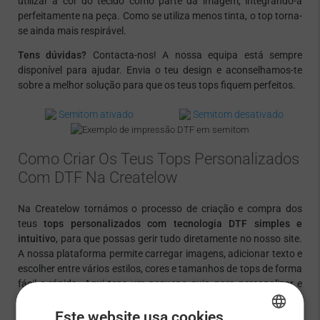
utilizar a cor do tecido como parte da imagem, integrando-a
perfeitamente na peça. Como se utiliza menos tinta, o top torna-
se ainda mais respirável.
Tens dúvidas?
Contacta-nos! A nossa equipa está sempre
disponível para ajudar. Envia o teu design e aconselhamos-te
sobre a melhor solução para que os teus tops fiquem perfeitos.
Semitom ativado
Semitom desativado
Como Criar Os Teus Tops Personalizados
Com DTF Na Createlow
Na Createlow tornámos o processo de criação e compra dos
teus
tops personalizados com tecnologia DTF
simples e
intuitivo
, para que possas gerir tudo diretamente no nosso site.
A nossa plataforma permite carregar imagens, adicionar texto e
escolher entre vários estilos, cores e tamanhos de tops de forma
fácil e rápida. Aqui tens um pequeno guia para personalizar e
comprar os teus tops personalizados com impressão DTF em
poucos passos:
Este website usa cookies