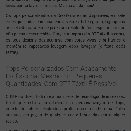
leves, confortáveis e frescos. Mas há ainda mais!
Os tops personalizados da Createlow estão disponíveis em sete
cores que podes combinar com as cores do teu grupo, logótipo ou
associação para conseguires um resultado final espetacular que
não passa despercebido. Graças à
impressão DTF têxtil a cores
,
os teus designs destacam-se com cores vivas e brilhantes e
mantêm-se impecáveis lavagem após lavagem (e festa após
festa!).
Tops Personalizados Com Acabamento
Profissional Mesmo Em Pequenas
Quantidades. Com DTF Têxtil É Possível
O DTF ou
direct to film
é a mais recente tecnologia de impressão
têxtil que está a revolucionar a
personalização de tops
,
permitindo obter resultados profissionais desde uma única
unidade, em peças de qualquer cor e fabricadas em qualquer
tecido.
Os
tops personalizados com DTF
destacam-se pelos designs a