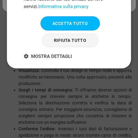
servizi.
Informativa sulla privacy
Preferisci che lo facciamo noi?
Ti offriamo la possibilità di
ACCETTA TUTTO
richiedere un
servizio professionale di creazione grafica
.
Selezionalo nel primo passo, spiegaci come desideri le tue
etichette e il nostro team di designer le realizzerà per te. Ti
RIFIUTA TUTTO
invieremo un’anteprima del design per l’approvazione o
eventuali modifiche prima della stampa.
MOSTRA DETTAGLI
Visualizza:
Controlla il tuo design in tempo reale e apporta
modifiche se necessario. Una volta approvato, passerà alla
produzione.
Scegli i tempi di consegna:
Ti offriamo diverse opzioni di
consegna per ricevere sempre le etichette in tempo.
Seleziona la destinazione corretta e verifica la data di
consegna stimata. Per maggiore sicurezza, consigliamo di
scegliere sempre un’opzione che consenta di ricevere le
etichette con un margine sufficiente.
Conferma l’ordine:
Inserisci i tuoi dati di fatturazione e
spedizione e paga in modo sicuro tramite carta di credito,