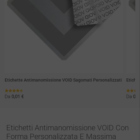
i
Etichette Antimanomissione VOID Sagomati Personalizzati
Etiche
Da
0,01 €
Da
0,0
Etichetti Antimanomissione VOID Con
Forma Personalizzata E Massima