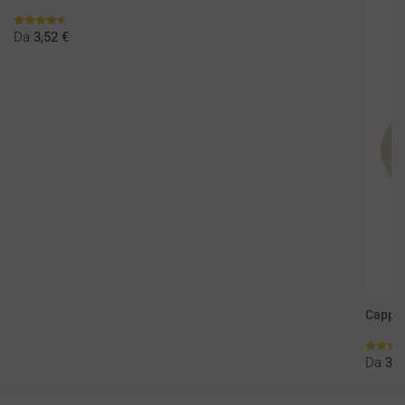
Da
3,52 €
Cappel
Da
3,1