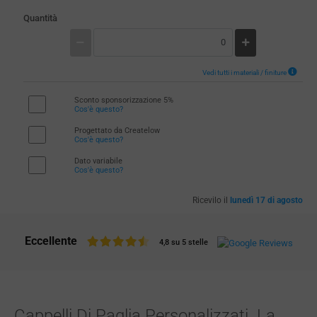
Quantità
Vedi tutti i materiali / finiture
Sconto sponsorizzazione 5%
Cos'è questo?
Progettato da Createlow
Cos'è questo?
Dato variabile
Cos'è questo?
Ricevilo il
lunedì 17 di agosto
Eccellente
4,8 su 5 stelle
Cappelli Di Paglia Personalizzati. La