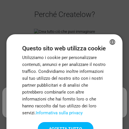
Perché Createlow?
Crea Tutto Ciò Che Puoi
Questo sito web utilizza cookie
Immaginare
Utilizziamo i cookie per personalizzare
ENGLISH
Marketplace on-demand dove puoi creare
contenuti, annunci e per analizzare il nostro
FRENCH
accessori, tazze o articoli per feste
traffico. Condividiamo inoltre informazioni
ITALIAN
sul tuo utilizzo del nostro sito con i nostri
partner pubblicitari e di analisi che
PORTUGUESE
Design Unici
.
potrebbero combinarle con altre
SPANISH
informazioni che hai fornito loro o che
Crea facilmente i tuoi design utilizzando
hanno raccolto dal tuo utilizzo dei loro
l'applicazione sul nostro sito web o utilizza il
servizi.
Informativa sulla privacy
nostro servizio di creazione di design
ACCETTA TUTTO