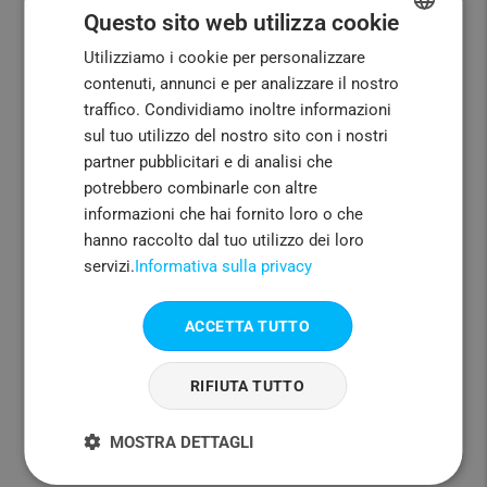
Questo sito web utilizza cookie
Utilizziamo i cookie per personalizzare
ENGLISH
Crea Tutto Ciò Che Puoi
contenuti, annunci e per analizzare il nostro
FRENCH
traffico. Condividiamo inoltre informazioni
Immaginare
ITALIAN
sul tuo utilizzo del nostro sito con i nostri
Marketplace on-demand dove puoi creare
partner pubblicitari e di analisi che
PORTUGUESE
accessori, tazze o articoli per feste
potrebbero combinarle con altre
SPANISH
informazioni che hai fornito loro o che
hanno raccolto dal tuo utilizzo dei loro
servizi.
Informativa sulla privacy
Design Unici
Crea facilmente i tuoi design utilizzando
ACCETTA TUTTO
l'applicazione sul nostro sito web o utilizza il
nostro servizio di creazione di design
RIFIUTA TUTTO
MOSTRA DETTAGLI
La Promessa