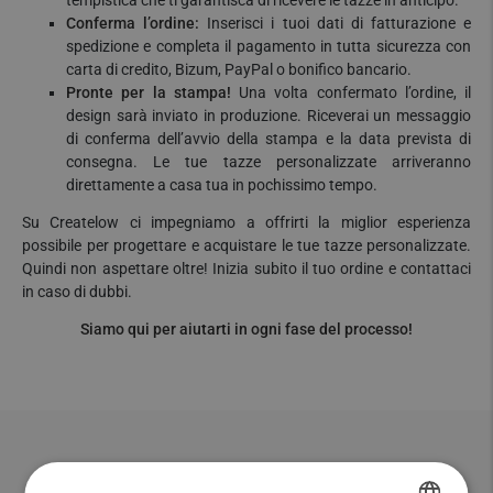
tempistica che ti garantisca di ricevere le tazze in anticipo.
Conferma l’ordine:
Inserisci i tuoi dati di fatturazione e
spedizione e completa il pagamento in tutta sicurezza con
carta di credito, Bizum, PayPal o bonifico bancario.
Pronte per la stampa!
Una volta confermato l’ordine, il
design sarà inviato in produzione. Riceverai un messaggio
di conferma dell’avvio della stampa e la data prevista di
consegna. Le tue tazze personalizzate arriveranno
direttamente a casa tua in pochissimo tempo.
Su Createlow ci impegniamo a offrirti la miglior esperienza
possibile per progettare e acquistare le tue tazze personalizzate.
Quindi non aspettare oltre! Inizia subito il tuo ordine e contattaci
in caso di dubbi.
Siamo qui per aiutarti in ogni fase del processo!
Perché Createlow?