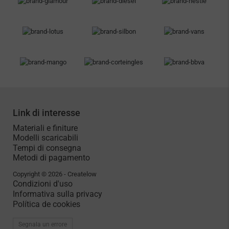
modifiche.
In caso di dubbi, contattaci il prima possibile; analizzeremo il tuo
caso in modo personalizzato e cercheremo la soluzione più
adatta a te.
Hai bisogno di ulteriore aiuto?
Link di interesse
Materiali e finiture
Modelli scaricabili
Tempi di consegna
Metodi di pagamento
Copyright © 2026 - Createlow
Condizioni d'uso
Informativa sulla privacy
Política de cookies
Segnala un errore