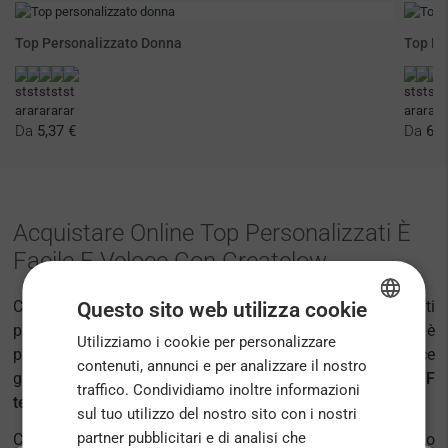
Top Personalizzato Donna
Top Pe
Da
5,37 €
Da
6,0
Acquistare Online Top Personalizzati È
Facile E Veloce Con Createlow
Crea il tuo top perfetto direttamente da casa, con risultati
Questo sito web utilizza cookie
professionali e in tempi rapidissimi. Con Createlow è
Utilizziamo i cookie per personalizzare
ENGLISH
possibile!
Personalizzare top
non è mai stato così semplice
contenuti, annunci e per analizzare il nostro
FRENCH
grazie alla più moderna tecnologia di stampa: il
DTF
traffico. Condividiamo inoltre informazioni
tessile
.
ITALIAN
sul tuo utilizzo del nostro sito con i nostri
partner pubblicitari e di analisi che
Come specialisti nella personalizzazione tessile, ti offriamo
PORTUGUESE