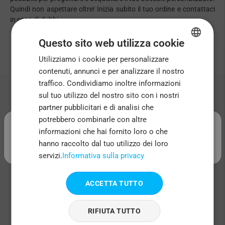
Quindi non aspettare oltre! Inizia subito il tuo ordine e contattaci
in caso di dubbi.
Siamo qui per aiutarti in ogni fase del processo!
Questo sito web utilizza cookie
Utilizziamo i cookie per personalizzare
ENGLISH
contenuti, annunci e per analizzare il nostro
FRENCH
traffico. Condividiamo inoltre informazioni
ITALIAN
sul tuo utilizzo del nostro sito con i nostri
Perché Createlow?
partner pubblicitari e di analisi che
PORTUGUESE
.
potrebbero combinarle con altre
SPANISH
informazioni che hai fornito loro o che
hanno raccolto dal tuo utilizzo dei loro
Crea Tutto Ciò Che Puoi
servizi.
Informativa sulla privacy
Immaginare
ACCETTA TUTTO
Marketplace on-demand dove puoi creare
accessori, tazze o articoli per feste
RIFIUTA TUTTO