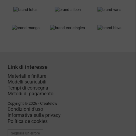
caso in modo personalizzato e cercheremo la soluzione più
adatta a te.
Hai bisogno di ulteriore aiuto?
Link di interesse
Materiali e finiture
Modelli scaricabili
Tempi di consegna
Metodi di pagamento
Copyright © 2026 - Createlow
Condizioni d'uso
Informativa sulla privacy
Política de cookies
Segnala un errore