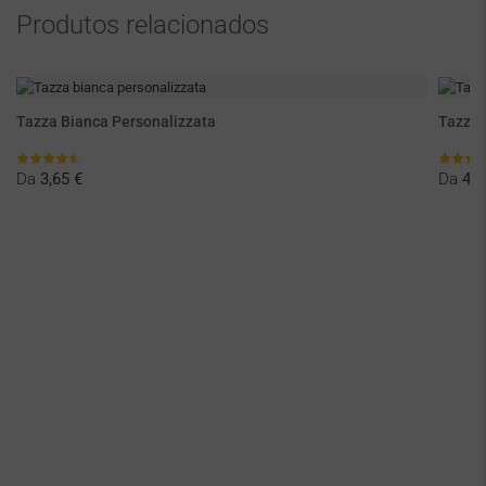
Produtos relacionados
Tazza Bianca Personalizzata
Tazza 
Da
3,65 €
Da
4,2