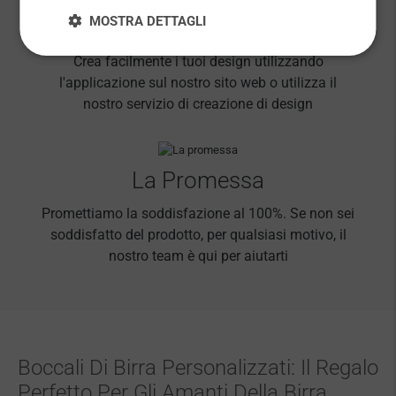
MOSTRA DETTAGLI
Design Unici
Crea facilmente i tuoi design utilizzando
l'applicazione sul nostro sito web o utilizza il
nostro servizio di creazione di design
La Promessa
Promettiamo la soddisfazione al 100%. Se non sei
soddisfatto del prodotto, per qualsiasi motivo, il
nostro team è qui per aiutarti
Boccali Di Birra Personalizzati: Il Regalo
Perfetto Per Gli Amanti Della Birra