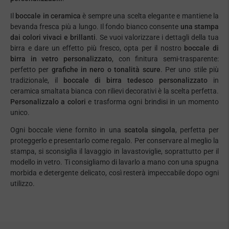
Il
boccale in ceramica
è sempre una scelta elegante e mantiene la
bevanda fresca più a lungo. Il fondo bianco consente
una stampa
dai colori vivaci e brillanti
. Se vuoi valorizzare i dettagli della tua
birra e dare un effetto più fresco, opta per il nostro
boccale di
birra in vetro personalizzato
, con finitura semi-trasparente:
perfetto per
grafiche in nero o tonalità scure
. Per uno stile più
tradizionale, il
boccale di birra tedesco personalizzato
in
ceramica smaltata bianca con rilievi decorativi è la scelta perfetta.
Personalizzalo a colori
e trasforma ogni brindisi in un momento
unico.
Ogni boccale viene fornito in una
scatola singola
, perfetta per
proteggerlo e presentarlo come regalo. Per conservare al meglio la
stampa,
si sconsiglia il lavaggio in lavastoviglie
, soprattutto per il
modello in vetro. Ti consigliamo di lavarlo a mano con una spugna
morbida e detergente delicato, così resterà impeccabile dopo ogni
utilizzo.