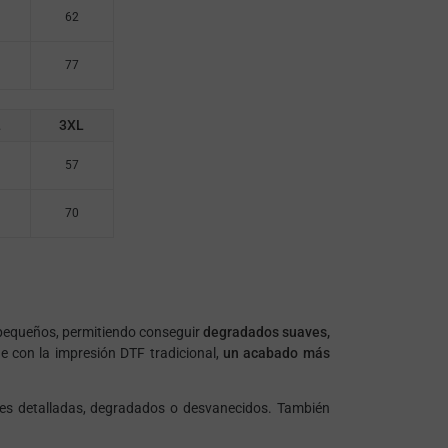
62
77
L
3XL
57
70
 pequeños, permitiendo conseguir
degradados suaves,
e con la impresión DTF tradicional,
un acabado más
iones detalladas, degradados o desvanecidos. También