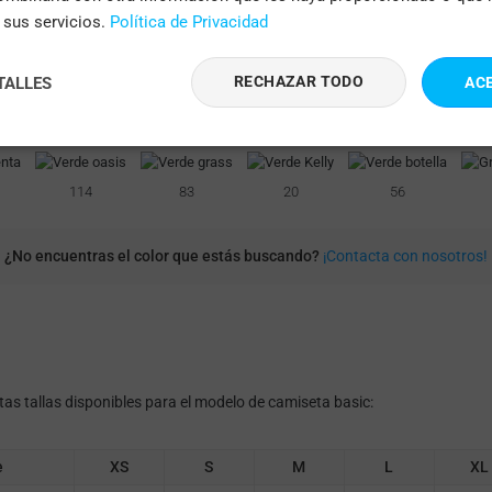
e sus servicios.
Política de Privacidad
229
03
73
276
31
RECHAZAR TODO
TALLES
AC
711
05
101
10
12
43
114
83
20
56
¿No encuentras el color que estás buscando?
¡Contacta con nosotros!
ntas tallas disponibles para el modelo de camiseta basic:
e
XS
S
M
L
XL