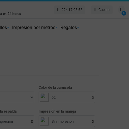
924 17 08 62
Cuenta
atis
0
4,8 de 5 en Google
lar a partir de 75€
Reseñas reales de clientes
llos
Impresión por metros
Regalos
Color de la camiseta
02
la espalda
Impresión en la manga
mpresión
Sin impresión