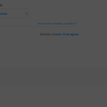
la
ntidad...
Ver todos los materiales / acabados
Recíbelo el
lunes 10 de agosto