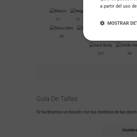
a partir del uso d
01
02
58
132
MOSTRAR DE
48
481
71
267
98
Guía De Tallas
Te facilitamos un listado con las medidas de las disti
Hombr