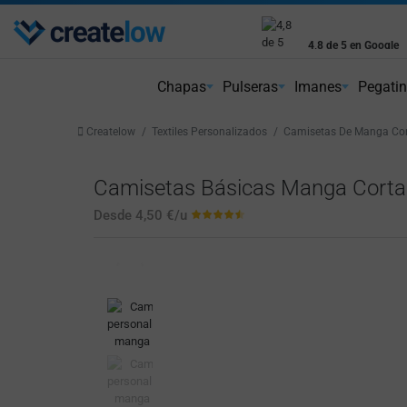
Precios Ajustado
4,8 de 5 en Google
Costes competit
Reseñas reales de clientes
Chapas
Pulseras
Imanes
Pegati
Createlow
Textiles Personalizados
Camisetas De Manga Cor
Camisetas Básicas Manga Corta
Desde
4,50 €
/u