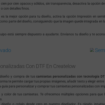
cien por cien opacos y sólidos, sin transparencia, desactiva la opción 
o con detalles finos.
 es la mejor opción para tu diseño, activa la opción
Impresión en semi
 como parte del diseño, consiguiendo que la imagen quede integrada en la 
ipo está siempre dispuesto a ayudarte. Envíanos tu diseño y te aconse
ivado
Semi
onalizadas Con DTF En Createlow
 diseño y compra de tus
camisetas personalizadas con tecnología DT
ma te permite cargar tus propias imágenes, añadir texto y elegir entre u
eña guía para personalizar y comprar tus camisetas personalizadas con i
a y color de tus camisetas. Te ofrecemos múltiples opciones para que 
s.
iseño o créalo desde cero en nuestro diseñador. Es rápido, intuitivo 