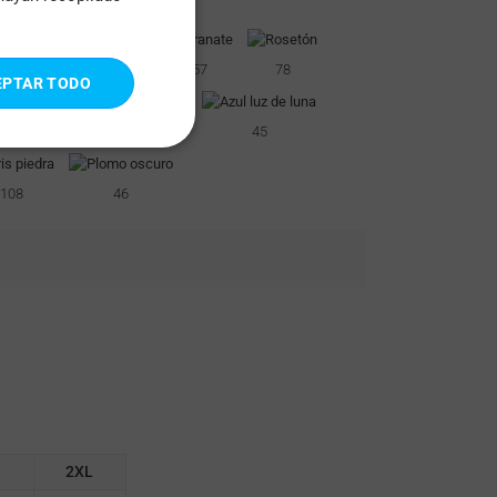
ITALIAN
PORTUGUESE
60
120
277
57
78
EPTAR TODO
SPANISH
86
55
45
108
46
2XL