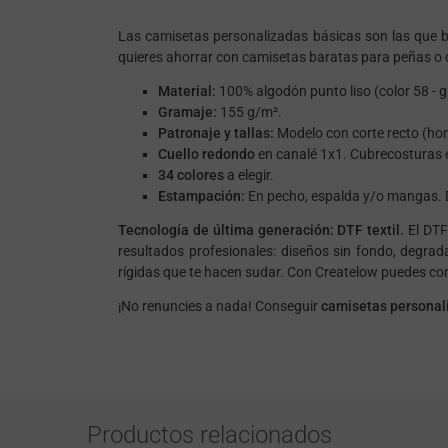
Las camisetas personalizadas básicas son las que 
quieres ahorrar con camisetas baratas para peñas o d
Material:
100% algodón punto liso (color 58 - g
Gramaje:
155 g/m².
Patronaje y tallas:
Modelo con corte recto (homb
Cuello redondo
en canalé 1x1. Cubrecosturas e
34 colores
a elegir.
Estampación:
En pecho, espalda y/o mangas. DTF
Tecnología de última generación: DTF textil.
El DTF 
resultados profesionales: diseños sin fondo, degrada
rígidas que te hacen sudar. Con Createlow puedes co
¡No renuncies a nada! Conseguir
camisetas personali
Productos relacionados