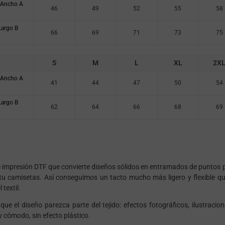
Ancho A
46
49
52
55
58
argo B
66
69
71
73
75
S
M
L
XL
2X
Ancho A
41
44
47
50
54
argo B
62
64
66
68
69
e impresión DTF que convierte diseños sólidos en entramados de puntos
tu camisetas. Así conseguimos un tacto mucho más ligero y flexible qu
 textil.
que el diseño parezca parte del tejido: efectos fotográficos, ilustrac
 cómodo, sin efecto
plástico
.