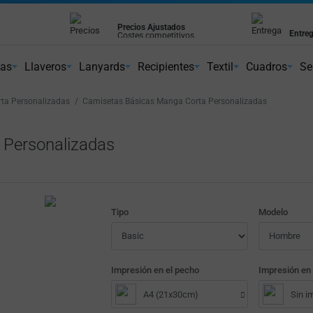
s
Envío gr
Entrega en 24 horas
ivos
Peninsu
Cumplimos los plazos
nas
Llaveros
Lanyards
Recipientes
Textil
Cuadros
Se
ta Personalizadas
Camisetas Básicas Manga Corta Personalizadas
 Personalizadas
Tipo
Modelo
Impresión en el pecho
Impresión en 
A4 (21x30cm)
Sin i