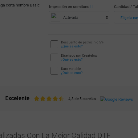
Impresión en semitono
Cantidad / Tal
Activada
Elige la ca
Descuento de patrocinio 5%
¿Qué es esto?
Diseñado por Createlow
¿Qué es esto?
Dato variable
¿Qué es esto?
Excelente
4,8 de 5 estrellas
lizadas Con La Mejor Calidad DTF