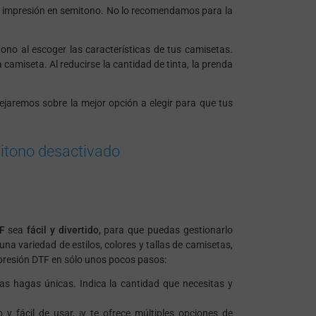
de impresión en semitono. No lo recomendamos para la
tono
al escoger las características de tus camisetas.
camiseta. Al reducirse la cantidad de tinta, la prenda
jaremos sobre la mejor opción a elegir para que tus
tono desactivado
F
sea
fácil y divertido,
para que puedas gestionarlo
na variedad de estilos, colores y tallas de camisetas,
mpresión DTF en sólo unos pocos pasos:
las hagas únicas. Indica la cantidad que necesitas y
y fácil de usar, ¡y te ofrece múltiples opciones de