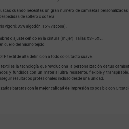
buscas cuando necesitas un gran número de camisetas personalizadas p
espedidas de soltero o soltera.
ris vigoré: 85% algodón, 15% viscosa).
re) o ajuste ceñido en la cintura (mujer). Tallas XS - 5XL.
n cuello del mismo tejido.
 textil de alta definición a todo color, tacto suave.
textil es la tecnología que revoluciona la personalización de tus camis
dos y fundidos con un material ultra resistente, flexible y transpirab
nseguir resultados profesionales incluso desde una unidad.
zadas baratas con la mejor calidad de impresión
es posible con Create