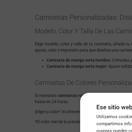
Camisetas Personalizadas: Dise
Modelo, Color Y Talla De Las Cami
Elige modelo, color y talla de tu camiseta, añade t
ajuste, color e impresión para que diseñes una camise
Camiseta de manga corta hombre:
Cómodas y v
Camiseta de manga corta mujer:
Ajuste ceñido
Camisetas De Colores Personalizad
Si necesitas
camisetas rojas personalizadas
para u
hasta en 24 horas.
Ese sitio web
¡Elige tu color! Te ofrecemos 33 colores para tus cam
Utilizamos cookies
*El color real de la prenda puede diferir ligeramente de
compartimos infor
quienes pueden co