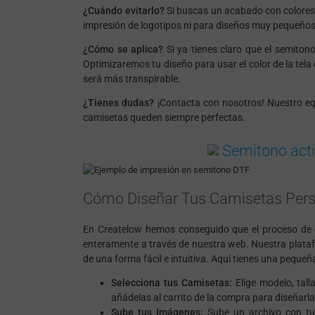
¿Cuándo evitarlo?
Si buscas un acabado con colores 
impresión de logotipos ni para diseños muy pequeños 
¿Cómo se aplica?
Si ya tienes claro que el semitono
Optimizaremos tu diseño para usar el color de la tela
será más transpirable.
¿Tienes dudas?
¡Contacta con nosotros! Nuestro equ
camisetas queden siempre perfectas.
Semitono act
Cómo Diseñar Tus Camisetas Pers
En Createlow hemos conseguido que el proceso de
enteramente a través de nuestra web. Nuestra platafor
de una forma fácil e intuitiva. Aquí tienes una pequ
Selecciona tus Camisetas:
Elige modelo, tall
añádelas al carrito de la compra para diseñarla
Sube tus Imágenes:
Sube un archivo con tu d