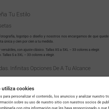
ña Tu Estilo
setas
u fotografía, logotipo o diseño y nosotros nos encargamos de que qued
ta única y cien por cien a tu medida.
ersátiles, con ajuste clásico. Tallas XS a 5XL – 33 colores a elegir.
. Tallas S a 3XL – 33 colores a elegir.
as. Infinitas Opciones De A Tu Alcance
na peña o
camisetas verdes personalizadas
con el logotipo de tu empr
 utiliza cookies
isetas Basic, escoge el más adecuado a tu proyecto.
 para personalizar el contenido, los anuncios y analizar nuestro t
.
 lo que ves en pantalla debido a los ajustes de brillo o color de cada dispo
mación sobre su uso de nuestro sitio con nuestros socios de publi
mbinarla con otra información que les haya proporcionado o que 