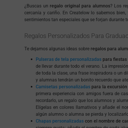
¿Buscas un
regalo original para alumnos
? Los re
cercanía y cariño. En Createlow lo sabemos bien
sentimientos tan especiales que se forjan durante t
Regalos Personalizados Para Gradua
Te dejamos algunas ideas sobre
regalos para alum
Pulseras de tela personalizadas
para fiestas
de llevar durante todo el verano. La impresión
de toda la clase, una frase inspiradora o un 
y alumnas tendrán un bonito recuerdo que at
Camisetas personalizadas
para la excursión 
primera experiencia con amigos fuera de cas
recordarlo, un regalo que los alumnos y alum
Elígelas en colores llamativos y añade el n
algún alumno o alumna se pierda y localizarl
Chapas personalizadas
con el nombre de cad
siempre gusta: añadir el nombre de cada alu