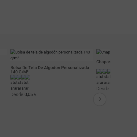
Chapas Redondas P
Bolsa De Tela De Algodón Personalizada
140 G/m²
Desde
0,05 €
Desde
0,05 €