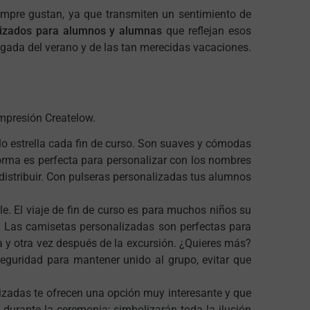
mpre gustan, ya que transmiten un sentimiento de
lizados para alumnos y alumnas
que reflejan esos
legada del verano y de las tan merecidas vacaciones.
impresión Createlow.
lo estrella cada fin de curso. Son suaves y cómodas
u forma es perfecta para personalizar con los nombres
distribuir. Con pulseras personalizadas tus alumnos
e. El viaje de fin de curso es para muchos niños su
. Las camisetas personalizadas son perfectas para
 y otra vez después de la excursión. ¿Quieres más?
eguridad para mantener unido al grupo, evitar que
zadas te ofrecen una opción muy interesante y que
urante la ceremonia; simbolizarán toda la ilusión