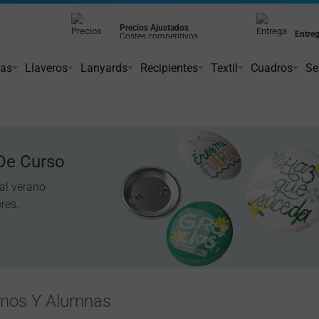
Precios Ajustados
Entreg
Costes competitivos
Cumpl
ientes
nas
Llaveros
Lanyards
Recipientes
Textil
Cuadros
Se
 De Curso
 al verano
res.
mnos Y Alumnas