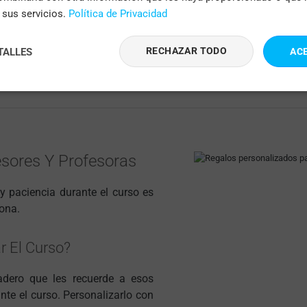
e sus servicios.
Política de Privacidad
Bolsas De Algodón Personalizadas
RECHAZAR TODO
TALLES
AC
COMPRAR
esores Y Profesoras
y paciencia durante el curso es
ona.
r El Curso?
adero que les recuerde a esos
te el curso. Personalizarlo con