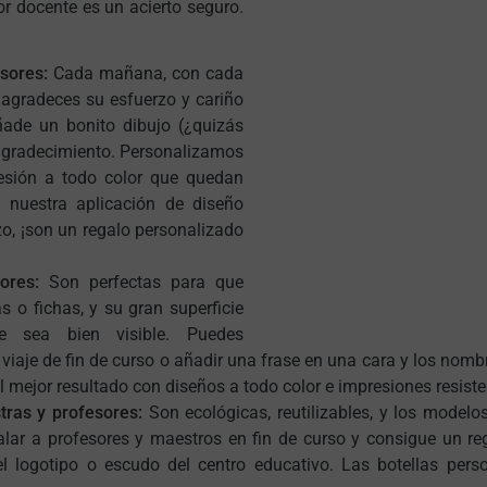
r docente es un acierto seguro.
sores:
Cada mañana, con cada
e agradeces su esfuerzo y cariño
ñade un bonito dibujo (¿quizás
agradecimiento. Personalizamos
sión a todo color que quedan
 nuestra aplicación de diseño
zo, ¡son un regalo personalizado
ores:
Son perfectas para que
s o fichas, y su gran superficie
 sea bien visible. Puedes
l viaje de fin de curso o añadir una frase en una cara y los nom
el mejor resultado con diseños a todo color e impresiones resi
ras y profesores:
Son ecológicas, reutilizables, y los modelo
alar a profesores y maestros en fin de curso y consigue un reg
 el logotipo o escudo del centro educativo. Las botellas per