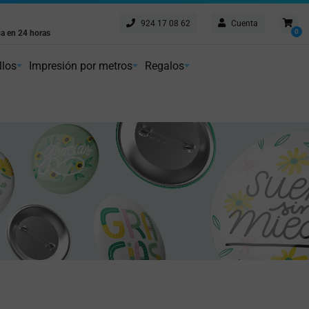
924 17 08 62
Cuenta
Envío gratis
0
a en 24 horas
Peninsular a partir de 75€
imos los plazos
llos
Impresión por metros
Regalos