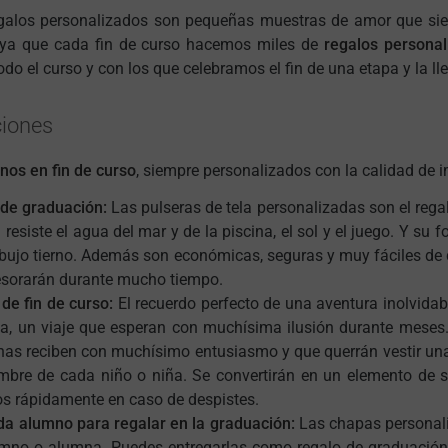
galos personalizados son pequeñas muestras de amor que sie
, ya que cada fin de curso hacemos miles de
regalos persona
odo el curso y con los que celebramos el fin de una etapa y la l
ciones
nos en fin de curso
, siempre personalizados con la calidad de 
 de graduación:
Las pulseras de tela personalizadas son el rega
 resiste el agua del mar y de la piscina, el sol y el juego. Y s
dibujo tierno. Además son económicas, seguras y muy fáciles de 
esorarán durante mucho tiempo.
de fin de curso:
El recuerdo perfecto de una aventura inolvidabl
a, un viaje que esperan con muchísima ilusión durante meses
nas reciben con muchísimo entusiasmo y que querrán vestir una
ombre de cada niño o niña. Se convertirán en un elemento de s
os rápidamente en caso de despistes.
a alumno para regalar en la graduación:
Las chapas personali
mno o alumna. Puedes entregarlas como regalo de graduación d