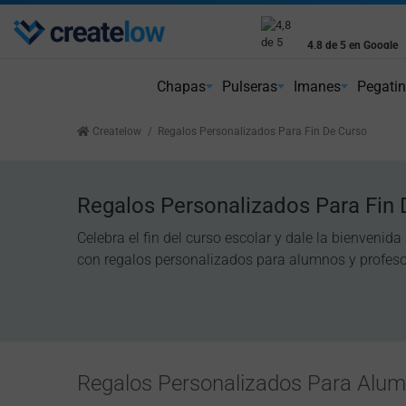
Envío gratis
4,8 de 5 en Google
Peninsular a partir de 75€
Reseñas reales de cl
Chapas
Pulseras
Imanes
Pegati
Createlow
Regalos Personalizados Para Fin De Curso
Regalos Personalizados Para Fin
Celebra el fin del curso escolar y dale la bienvenida
con regalos personalizados para alumnos y profeso
Regalos Personalizados Para Alu