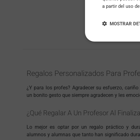
a partir del uso d
MOSTRAR DE
Regalos Personalizados Para Prof
¿Y para los profes? Agradecer su esfuerzo, cariño 
un bonito gesto que siempre agradecen y les emoci
¿Qué Regalar A Un Profesor Al Finaliza
Lo mejor es optar por un regalo práctico y dur
alumnos y alumnas que tanto han significado duran