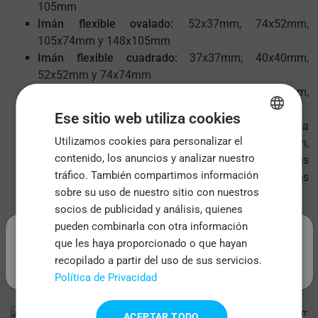
105mm
Imán flexible ovalado:
52x37mm, 74x52mm,
105x74mm y 148x105mm
Imán flexible cuadrado:
37x37mm, 40x40mm,
52x52mm y 74x74mm
Imán flexible rectangular:
52x37mm, 74x52mm,
105x74mm y 148x105mm
Ese sitio web utiliza cookies
Imanes con forma:
Envíanos tu diseño, la
Utilizamos cookies para personalizar el
ENGLISH
información que deseas incluir (teléfono, dirección,
contenido, los anuncios y analizar nuestro
web, e-mail...) y el tamaño en milímetros. Nosotros
FRENCH
tráfico. También compartimos información
nos encargamos de crear imanes troquelados
ITALIAN
sobre su uso de nuestro sitio con nuestros
perfectos que representen tu marca.
socios de publicidad y análisis, quienes
PORTUGUESE
.
pueden combinarla con otra información
SPANISH
que les haya proporcionado o que hayan
recopilado a partir del uso de sus servicios.
Política de Privacidad
ACEPTAR TODO