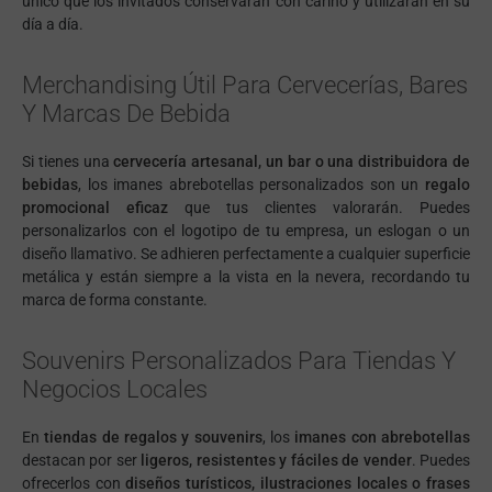
único que los invitados conservarán con cariño y utilizarán en su
día a día.
Merchandising Útil Para Cervecerías, Bares
Y Marcas De Bebida
Si tienes una
cervecería artesanal, un bar o una distribuidora de
bebidas
, los imanes abrebotellas personalizados son un
regalo
promocional eficaz
que tus clientes valorarán. Puedes
personalizarlos con el logotipo de tu empresa, un eslogan o un
diseño llamativo. Se adhieren perfectamente a cualquier superficie
metálica y están siempre a la vista en la nevera, recordando tu
marca de forma constante.
Souvenirs Personalizados Para Tiendas Y
Negocios Locales
En
tiendas de regalos y souvenirs
, los
imanes con abrebotellas
destacan por ser
ligeros, resistentes y fáciles de vender
. Puedes
ofrecerlos con
diseños turísticos, ilustraciones locales o frases