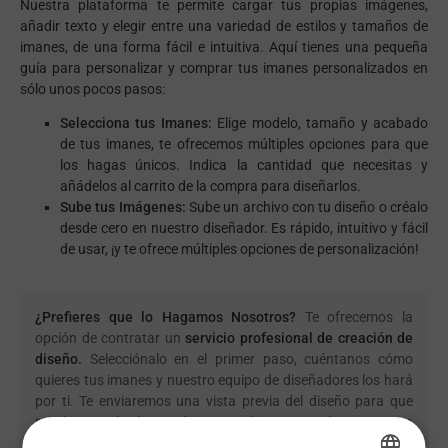
Nuestra plataforma te permite cargar tus propias imágenes,
añadir texto y elegir entre una variedad de estilos y tamaños de
imanes, de una forma fácil e intuitiva. Aquí tienes una pequeña
guía para personalizar y comprar tus imanes personalizados en
sólo unos pocos pasos:
Selecciona tus Imanes:
Elige modelo, tamaño y acabado
de tus imanes, te ofrecemos múltiples opciones para que
los hagas únicos. Indica la cantidad que necesitas y
añádelos al carrito de la compra para diseñarlos.
Sube tus Imágenes:
Sube un archivo con tu diseño o créalo
desde cero en nuestro diseñador. Es rápido, intuitivo y fácil
de usar, ¡y te ofrece múltiples opciones de personalización!
¿Prefieres que lo Hagamos Nosotros?
Te ofrecemos la
opción de contratar un
servicio profesional de creación de
diseño.
Selecciónalo en el primer paso, cuéntanos cómo
quieres tus imanes y nuestro equipo de diseñadores los hará
por ti. Te enviaremos una vista previa del diseño para que
puedas aprobarlo o solicitar cambios antes de empezar a
imprimir.