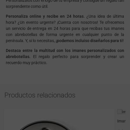
Personalízalos con el logo de tu empresa y consigue un regalo tan
sorprendente como útil.
Personaliza online y recibe en 24 horas.
¿Una idea de última
hora? ¿Un evento urgente? ¡Cuenta con nosotros! Te ofrecemos
un servicio de entrega en 24 horas para que recibas tus imanes
con abrebotellas de forma urgente en cualquier punto de la
península. Y, si lo necesitas,
¡podemos incluiso diseñarlos para ti!
Destaca entre la multitud con los imanes personalizados con
abrebotellas.
El regalo perfecto para sorprender y crear un
recuerdo muy práctico.
Productos relacionados
Imane