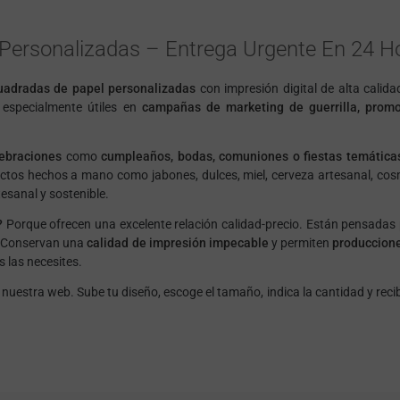
Personalizadas – Entrega Urgente En 24 H
uadradas de papel personalizadas
con impresión digital de alta calid
, especialmente útiles en
campañas de marketing de guerrilla, promoc
lebraciones
como
cumpleaños, bodas, comuniones o fiestas temática
tos hechos a mano como jabones, dulces, miel, cerveza artesanal, cos
esanal y sostenible.
?
Porque ofrecen una excelente relación calidad-precio. Están pensadas
. Conservan una
calidad de impresión impecable
y permiten
produccione
 las necesites.
 nuestra web. Sube tu diseño, escoge el tamaño, indica la cantidad y reci