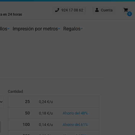
924 17 08 62
Cuenta
Envío gratis
0
a en 24 horas
Peninsular a partir de 75€
imos los plazos
llos
Impresión por metros
Regalos
Cantidad
25
0,24 €/u
50
0,18 €/u
Ahorro del 48%
100
0,14 €/u
Ahorro del 61%