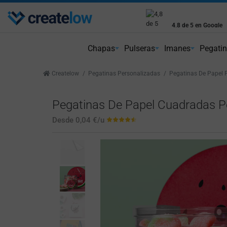
Envío gratis
4,8 de 5 en Google
Peninsular a partir de 75€
Reseñas reales de cl
Chapas
Pulseras
Imanes
Pegati
Createlow
Pegatinas Personalizadas
Pegatinas De Papel 
Pegatinas De Papel Cuadradas P
Desde
0,04 €
/u