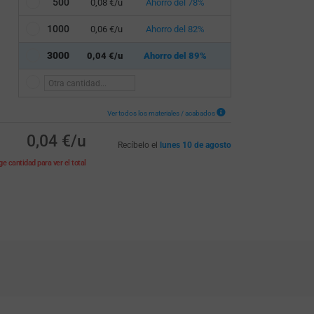
500
0,08 €/u
Ahorro del 78%
1000
0,06 €/u
Ahorro del 82%
3000
0,04 €/u
Ahorro del 89%
Ver todos los materiales / acabados
0,04 €/u
Recíbelo el
lunes 10 de agosto
ige cantidad para ver el total