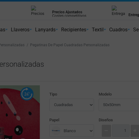
Precios Ajustados
Entreg
Costes competitivos
Cumpl
ientes
nas
Llaveros
Lanyards
Recipientes
Textil
Cuadros
Se
Personalizadas
Pegatinas De Papel Cuadradas Personalizadas
ersonalizadas
Tipo
Modelo
Papel
Diseños
Blanco