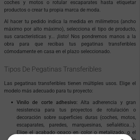
coches y motos o rotular escaparates hasta etiquetar
productos o crear tu propia marca de moda.
Al hacer tu pedido indica la medida en milímetros (ancho
máximo por alto máximo), selecciona el tipo de producto,
sus características y... ¡listo! Nos pondremos manos a la
obra para que recibas tus pegatinas transferibles
cómodamente en casa en el plazo seleccionado.
Tipos De Pegatinas Transferibles
Las pegatinas transferibles tienen múltiples usos. Elige el
modelo más adecuado para tu proyecto:
Vinilo de corte adhesivo:
Alta adherencia y gran
resistencia para tus proyectos de rotulación o
decoración sobre superficies duras (coches, motos,
escaparates, paredes, marquesinas, señalética...).
Elige el acabado opaco en color o metalizado, o el
acabado al ácido (translúcido). Recortamos tu diseño