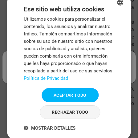
sobre vinilo monomérico de alta resistencia, con la
Ese sitio web utiliza cookies
máxima definición y durabilidad.
Utilizamos cookies para personalizar el
ENGLISH
DTF UV:
Adherencia extrema para personalizaciones
contenido, los anuncios y analizar nuestro
permanentes. Tu diseño se imprime sobre una
FRENCH
tráfico. También compartimos información
película especial, se cura con luz UV y se aplica sobre
ITALIAN
sobre su uso de nuestro sitio con nuestros
cualquier objeto de forma sencilla, con acabados
socios de publicidad y análisis, quienes
PORTUGUESE
nítidos y resistentes a los arañazos. Lo recibes con su
.
pueden combinarla con otra información
transfer, listo para usar y aplicar fácilmente sobre
SPANISH
que les haya proporcionado o que hayan
vidrio, madera, metal o plástico.
recopilado a partir del uso de sus servicios.
DTF textil:
Flexible y adaptable a cualquier tejido o
Política de Privacidad
prenda y súper resistente. El DTF textil te permite
marcar tu ropa a todo color fácilmente y desde casa,
ACEPTAR TODO
usando una plancha doméstica o una prensa térmica.
Crea pegatinas termotransferibles para ropa a todo
color, incluso con detalles pequeños y complejos.
RECHAZAR TODO
MOSTRAR DETALLES