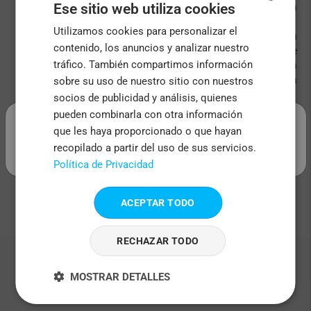
Ese sitio web utiliza cookies
de tarjeta de crédito, Bizum, PayPal o transferencia
bancaria.
Utilizamos cookies para personalizar el
ENGLISH
¡Listos para Imprimir!
Una vez confirmado, tu diseño será
contenido, los anuncios y analizar nuestro
enviado a producción. Te enviaremos un mensaje de
FRENCH
tráfico. También compartimos información
confirmación de inicio de la producción y la fecha prevista
ITALIAN
para la entrega. Recibirás tus imanes personalizados en la
sobre su uso de nuestro sitio con nuestros
comodidad de tu hogar en muy poco tiempo.
socios de publicidad y análisis, quienes
PORTUGUESE
.
pueden combinarla con otra información
En Createlow, estamos comprometidos a proporcionarte la mejor
SPANISH
que les haya proporcionado o que hayan
experiencia para diseñar y comprar tus imanes personalizados.
recopilado a partir del uso de sus servicios.
¡Así que no esperes más! Comienza ya tu pedido y contacta con
nosotros en caso de dudas.
Política de Privacidad
¡Estamos aquí para ayudarte en cada paso del camino!
ACEPTAR TODO
RECHAZAR TODO
¿Por qué Createlow?
MOSTRAR DETALLES