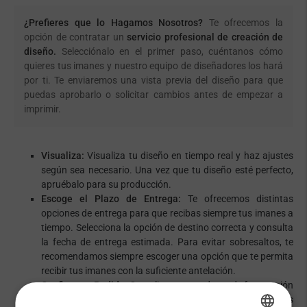
¿Prefieres que lo Hagamos Nosotros?
Te ofrecemos la
opción de contratar un
servicio profesional de creación de
diseño.
Selecciónalo en el primer paso, cuéntanos cómo
quieres tus imanes y nuestro equipo de diseñadores los hará
por ti. Te enviaremos una vista previa del diseño para que
puedas aprobarlo o solicitar cambios antes de empezar a
imprimir.
Visualiza:
Visualiza tu diseño en tiempo real y haz ajustes
según sea necesario. Una vez que tu diseño esté perfecto,
apruébalo para su producción.
Escoge el Plazo de Entrega:
Te ofrecemos distintas
opciones de entrega para que recibas siempre tus imanes a
tiempo. Selecciona la opción de destino correcta y consulta
la fecha de entrega estimada. Para evitar sobresaltos, te
recomendamos siempre escoger una opción que te permita
recibir tus imanes con la suficiente antelación.
Confirma tu Pedido:
Cumplimenta tus datos de facturación
y envío y paga tu pedido, siempre de forma segura, a través