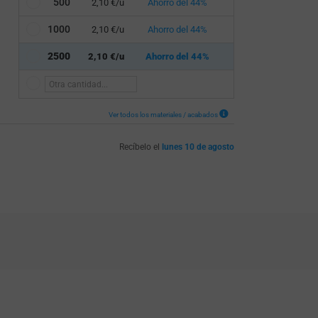
500
2,10 €/u
Ahorro del 44%
1000
2,10 €/u
Ahorro del 44%
2500
2,10 €/u
Ahorro del 44%
Ver todos los materiales / acabados
Recíbelo el
lunes 10 de agosto