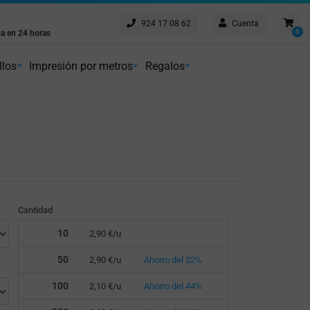
924 17 08 62
Cuenta
Envío gratis
0
a en 24 horas
Peninsular a partir de 75€
imos los plazos
llos
Impresión por metros
Regalos
Cantidad
10
2,90 €/u
50
2,90 €/u
Ahorro del 22%
100
2,10 €/u
Ahorro del 44%