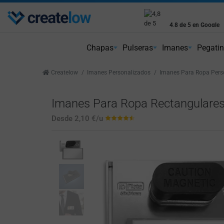
Envío gratis
4,8 de 5 en Google
Peninsular a partir de 75€
Reseñas reales de cl
Chapas
Pulseras
Imanes
Pegati
Createlow
Imanes Personalizados
Imanes Para Ropa Pers
Imanes Para Ropa Rectangulares
Desde
2,10 €
/u