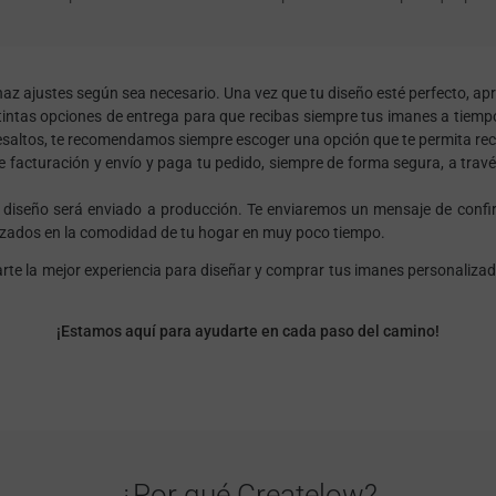
 haz ajustes según sea necesario. Una vez que tu diseño esté perfecto, a
intas opciones de entrega para que recibas siempre tus imanes a tiempo.
esaltos, te recomendamos siempre escoger una opción que te permita recib
facturación y envío y paga tu pedido, siempre de forma segura, a través
diseño será enviado a producción. Te enviaremos un mensaje de confirm
lizados en la comodidad de tu hogar en muy poco tiempo.
e la mejor experiencia para diseñar y comprar tus imanes personalizad
¡Estamos aquí para ayudarte en cada paso del camino!
¿Por qué Createlow?