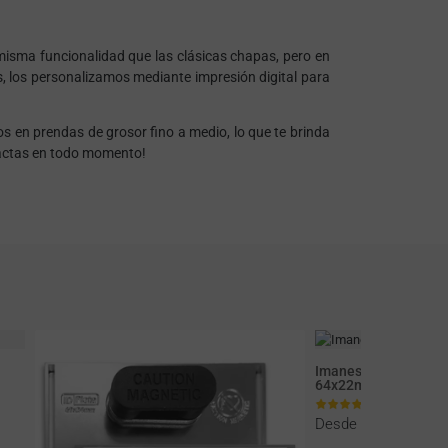
s
 misma funcionalidad que las clásicas chapas, pero en
, los personalizamos mediante impresión digital para
s en prendas de grosor fino a medio, lo que te brinda
ntactas en todo momento!
Imanes Para Ropa R
64x22mm
Desde
1,48 €