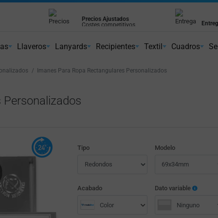
Precios Ajustados
Entreg
Costes competitivos
Cumpl
ientes
nas
Llaveros
Lanyards
Recipientes
Textil
Cuadros
Se
onalizados
Imanes Para Ropa Rectangulares Personalizados
 Personalizados
Tipo
Modelo
Acabado
Dato variable
Color
Ninguno