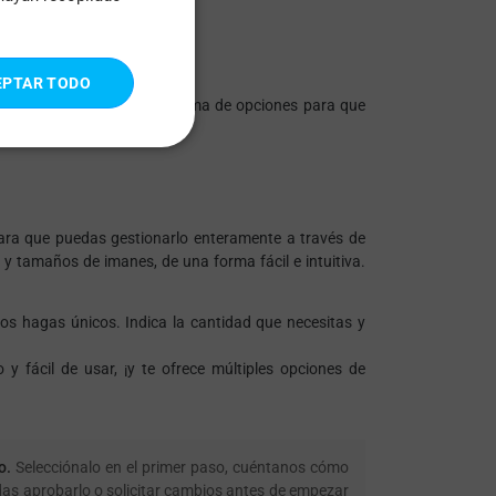
ITALIAN
PORTUGUESE
os:
EPTAR TODO
SPANISH
isponibles en una amplia gama de opciones para que
ra que puedas gestionarlo enteramente a través de
 y tamaños de imanes, de una forma fácil e intuitiva.
s hagas únicos. Indica la cantidad que necesitas y
y fácil de usar, ¡y te ofrece múltiples opciones de
o.
Selecciónalo en el primer paso, cuéntanos cómo
edas aprobarlo o solicitar cambios antes de empezar